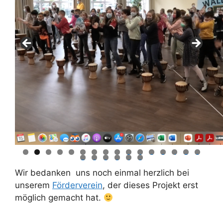
0
1
2
3
4
5
6
7
8
9
0
1
2
Wir bedanken uns noch einmal herzlich bei
unserem
Förderverein
, der dieses Projekt erst
möglich gemacht hat.